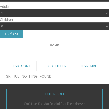
Adults
Children
Check
HOME
SR_SORT
SR_FILTER
SR_MAP
SR_HUB_NOTHING_FOUND
FULLROOM
Online Szobafoglalási Rendszer