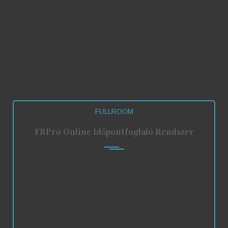
Fullhouse Apartmanház
Szabó Vendégház Zamárdi
Szentadrási Vakáció
Súgó Panzió
Sarkcsillag Vendégház
Hajnalcsillag Vendégház
Erzsébet Ház
Pénztárgép-futár Kft.
FULLROOM
FRPro Online Időpontfoglaló Rendszer
Kattintson ide az FRPro
Időpontfoglaló
regisztrációhoz