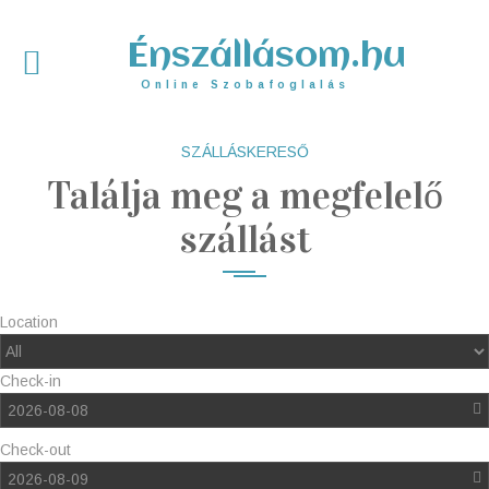
Énszállásom.hu
Online Szobafoglalás
SZÁLLÁSKERESŐ
Találja meg a megfelelő
szállást
Location
Check-in
2026-08-08
Check-out
2026-08-09