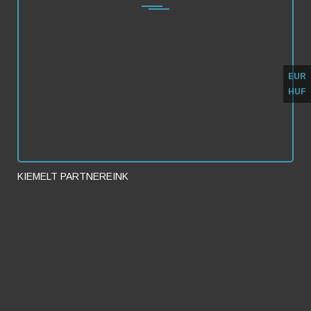
Kattintson ide az ingyenes
szállás regisztrációhoz
EUR
HUF
Rendelje meg most kedvezményesen
Online Prezentáció - Időpontfoglalás
KIEMELT PARTNEREINK
FullRoom - Online
Szobafoglalási
Rendszer