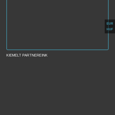
Kattintson ide az ingyenes
szállás regisztrációhoz
EUR
Rendelje meg most kedvezményesen
HUF
Online Prezentáció - Időpontfoglalás
KIEMELT PARTNEREINK
FullRoom - Online
Szobafoglalási
Rendszer
Fullhouse Apartmanház
Szabó Vendégház Zamárdi