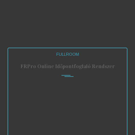
Szentadrási Vakáció
Súgó Panzió
Sarkcsillag Vendégház
Hajnalcsillag Vendégház
Erzsébet Ház
Pénztárgép-futár Kft.
FULLROOM
FRPro Online Időpontfoglaló Rendszer
Kattintson ide az FRPro
Időpontfoglaló
regisztrációhoz
Rendelje meg most!