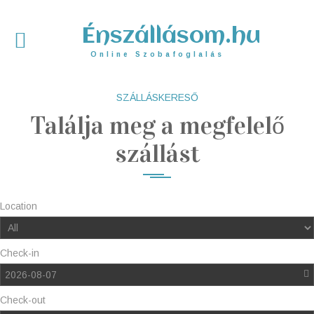
Énszállásom.hu
Online Szobafoglalás
SZÁLLÁSKERESŐ
Találja meg a megfelelő
szállást
Location
Check-in
2026-08-07
Check-out