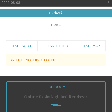
2026-08-08
Check
HOME
SR_SORT
SR_FILTER
SR_MAP
SR_HUB_NOTHING_FOUND
FULLROOM
Online Szobafoglalási Rendszer