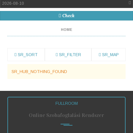
2026-08-10
Check
HOME
SR_SORT
SR_FILTER
SR_MAP
SR_HUB_NOTHING_FOUND
FULLROOM
Online Szobafoglalási Rendszer