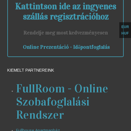
Kattintson ide az ingyenes
szállás regisztrációhoz
EUR
Rendelje meg most kedvezményesen
HUF
Online Prezentáció - Időpontfoglalás
KIEMELT PARTNEREINK
FullRoom - Online
Szobafoglalási
Rendszer
Fullhouse Apartmanház