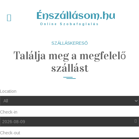
Énszállásom.hu
Online Szobafoglalás
SZÁLLÁSKERESŐ
Találja meg a megfelelő
szállást
Location
Check-in
2026-08-09
Check-out