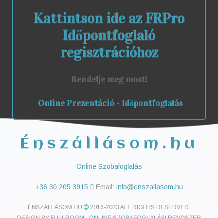
Kattintson ide az FRPro
Időpontfoglaló
regisztrációhoz
Rendelje meg most!
Online Prezentáció - Időpontfoglalás
Énszállásom.hu
Online Szobafoglalás
+36 30 205 3915
Email:
info@enszallasom.hu
ÉNSZÁLLÁSOM.HU
2016-2023 ALL RIGHTS RESERVED.