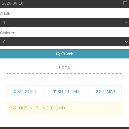
2026-08-10
Adults
Children
Check
HOME
SR_SORT
SR_FILTER
SR_MAP
SR_HUB_NOTHING_FOUND