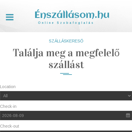
Énszállásom.hu
Online Szobafoglalás
SZÁLLÁSKERESŐ
Találja meg a megfelelő
szállást
Location
Check-in
2026-08-09
Check-out