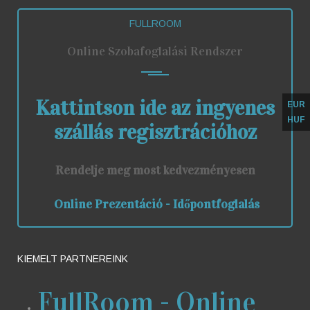
FULLROOM
Online Szobafoglalási Rendszer
Kattintson ide az ingyenes
EUR
HUF
szállás regisztrációhoz
Rendelje meg most kedvezményesen
Online Prezentáció - Időpontfoglalás
KIEMELT PARTNEREINK
FullRoom - Online