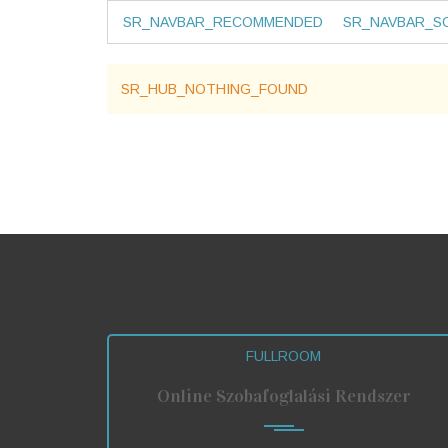
SR_NAVBAR_RECOMMENDED
SR_NAVBAR_S
SR_HUB_NOTHING_FOUND
FULLROOM
Online Szobafoglalási Rendszer