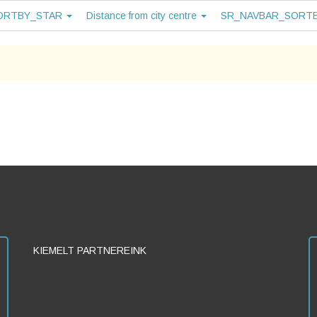
ORTBY_STAR
Distance from city centre
SR_NAVBAR_SORT
KIEMELT PARTNEREINK
FullRoom - Online