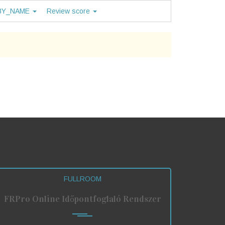
BY_NAME
Review score
FULLROOM
FRPro Online Időpontfoglaló Rendszer