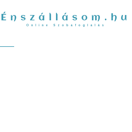
Énszállásom.hu
Online Szobafoglalás
ELY KERESŐ
INGYENES SZÁLLÁSHELY REGISZTRÁCIÓ
K