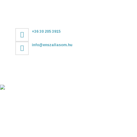
+36 30 205 3915
info@enszallasom.hu