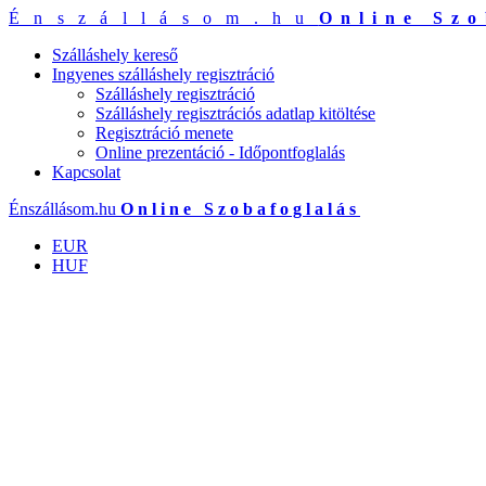
Énszállásom.hu
Online Szo
Szálláshely kereső
Ingyenes szálláshely regisztráció
Szálláshely regisztráció
Szálláshely regisztrációs adatlap kitöltése
Regisztráció menete
Online prezentáció - Időpontfoglalás
Kapcsolat
Énszállásom.hu
Online Szobafoglalás
EUR
HUF