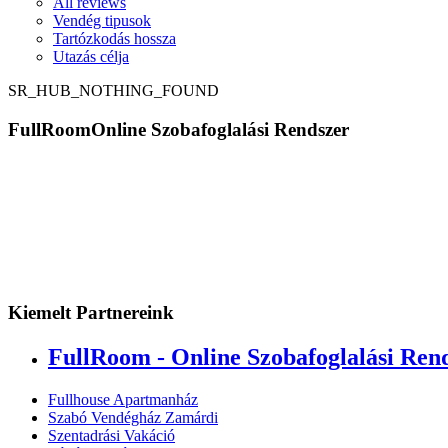
All reviews
Vendég tipusok
Tartózkodás hossza
Utazás célja
SR_HUB_NOTHING_FOUND
FullRoom
Online Szobafoglalási Rendszer
Kiemelt Partnereink
FullRoom - Online Szobafoglalási Ren
Fullhouse Apartmanház
Szabó Vendégház Zamárdi
Szentadrási Vakáció