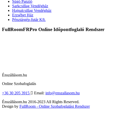
Súgó Panzió
Sarkcsillag Vendégház
Hajnalcsillag Vendégház
Erzsébet Ház
Pénztárgép-futár Kft.
FullRoom
FRPro Online Időpontfoglaló Rendszer
Énszállásom.hu
Online Szobafoglalás
+36 30 205 3915
Email:
info@enszallasom.hu
Énszállásom.hu
2016-2023 All Rights Reserved.
Design by
FullRoom - Online Szobafoglalási Rendszer