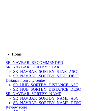
Home
SR_NAVBAR_RECOMMENDED
SR_NAVBAR_SORTBY_STAR
SR_NAVBAR_SORTBY_STAR_ASC
SR_NAVBAR_SORTBY_STAR_DESC
Distance from city centre
SR_HUB_SORTBY_DISTANCE_ASC
SR_HUB_SORTBY_DISTANCE_DESC
SR_NAVBAR_SORTBY_NAME
SR_NAVBAR_SORTBY_NAME_ASC
SR_NAVBAR_SORTBY_NAME_DESC
Review score