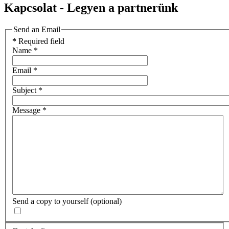
Kapcsolat - Legyen a partnerünk
Send an Email
*
Required field
Name
*
Email
*
Subject
*
Message
*
Send a copy to yourself
(optional)