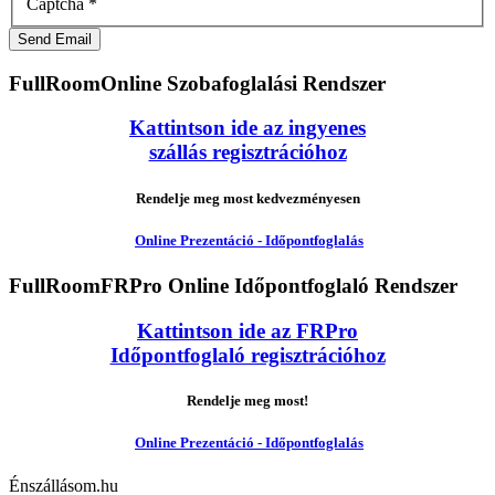
Captcha
*
Send Email
FullRoom
Online Szobafoglalási Rendszer
Kattintson ide az ingyenes
szállás regisztrációhoz
Rendelje meg most kedvezményesen
Online Prezentáció - Időpontfoglalás
FullRoom
FRPro Online Időpontfoglaló Rendszer
Kattintson ide az FRPro
Időpontfoglaló regisztrációhoz
Rendelje meg most!
Online Prezentáció - Időpontfoglalás
Énszállásom.hu