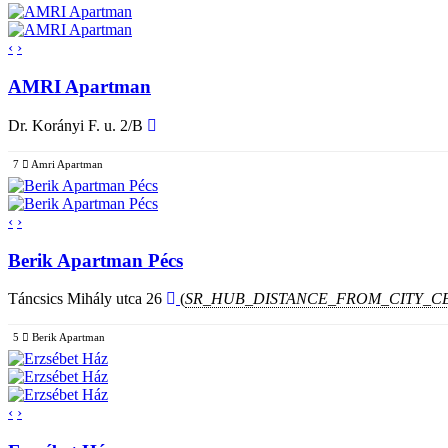
‹
›
AMRI Apartman
Dr. Korányi F. u. 2/B
7
Amri Apartman
‹
›
Berik Apartman Pécs
Táncsics Mihály utca 26
(
SR_HUB_DISTANCE_FROM_CITY_C
5
Berik Apartman
‹
›