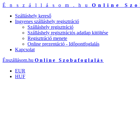
Énszállásom.hu
Online Szo
Szálláshely kereső
Ingyenes szálláshely regisztráció
Szálláshely regisztráció
Szálláshely regisztrációs adatlap kitöltése
Regisztráció menete
Online prezentáció - Időpontfoglalás
Kapcsolat
Énszállásom.hu
Online Szobafoglalás
EUR
HUF