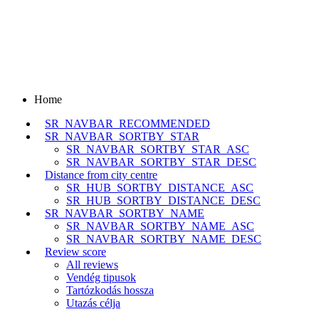
Home
SR_NAVBAR_RECOMMENDED
SR_NAVBAR_SORTBY_STAR
SR_NAVBAR_SORTBY_STAR_ASC
SR_NAVBAR_SORTBY_STAR_DESC
Distance from city centre
SR_HUB_SORTBY_DISTANCE_ASC
SR_HUB_SORTBY_DISTANCE_DESC
SR_NAVBAR_SORTBY_NAME
SR_NAVBAR_SORTBY_NAME_ASC
SR_NAVBAR_SORTBY_NAME_DESC
Review score
All reviews
Vendég tipusok
Tartózkodás hossza
Utazás célja