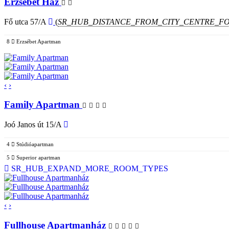
Erzsébet Ház
Fő utca 57/A
(
SR_HUB_DISTANCE_FROM_CITY_CENTRE_F
8
Erzsébet Apartman
‹
›
Family Apartman
Joó Janos út 15/A
4
Stúdióapartman
5
Superior apartman
SR_HUB_EXPAND_MORE_ROOM_TYPES
‹
›
Fullhouse Apartmanház